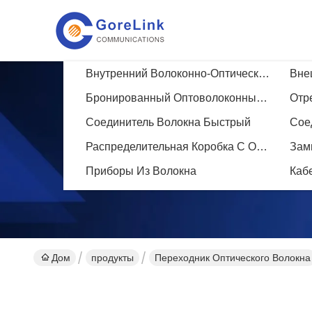
Внутренний Волоконно-Оптический Кабель
Бронированный Оптоволоконный Пластырь
Соединитель Волокна Быстрый
Сое
Подро
Распределительная Коробка С Оптическими Волокнами
Зам
Проду
Приборы Из Волокна
Каб
Дом
продукты
Переходник Оптического Волокна