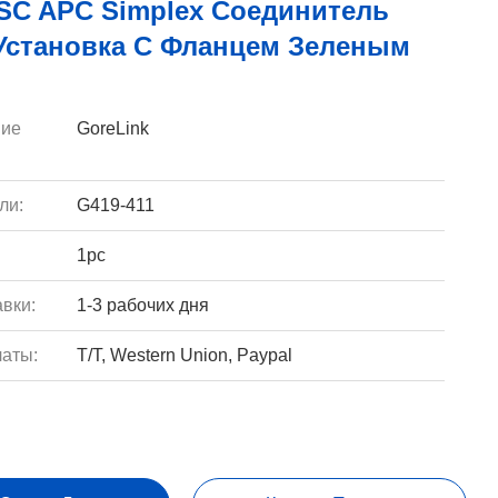
SC APC Simplex Соединитель
 Установка С Фланцем Зеленым
ие
GoreLink
ли:
G419-411
1pc
вки:
1-3 рабочих дня
аты:
T/T, Western Union, Paypal