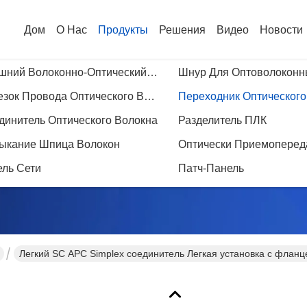
Дом
О Нас
Продукты
Решения
Видео
Новости
Внешний Волоконно-Оптический Кабель
Отрезок Провода Оптического Волокна
Переходник Оптического
динитель Оптического Волокна
Разделитель ПЛК
бная Информация О
ыкание Шпица Волокон
Оптически Приемоперед
кции
ель Сети
Патч-Панель
Легкий SC APC Simplex соединитель Легкая установка с флан