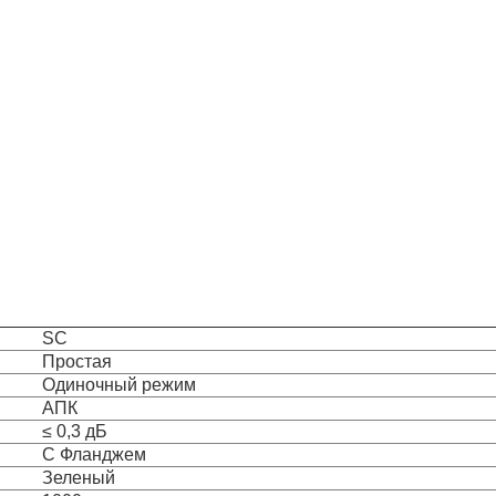
SC
Простая
Одиночный режим
АПК
≤ 0,3 дБ
С Фланджем
Зеленый