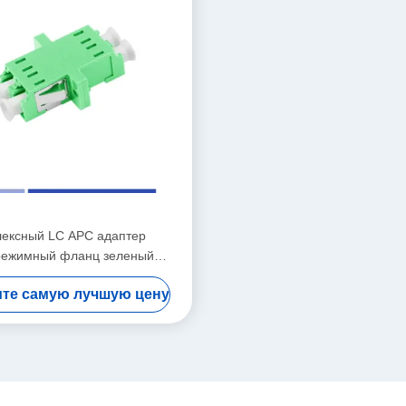
лексный LC APC адаптер
режимный фланц зеленый
окоточный портативный
те самую лучшую цену