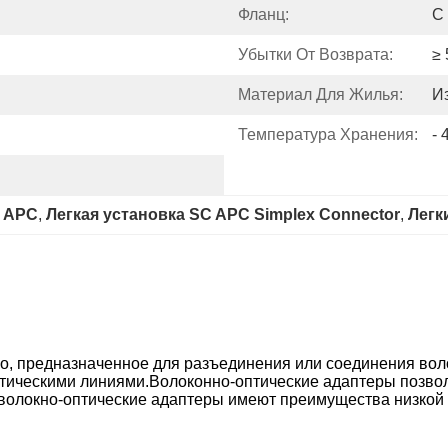
Фланц:
С
Убытки От Возврата:
≥
Материал Для Жилья:
И
Температура Хранения:
- 
C APC
, 
Легкая установка SC APC Simplex Connector
, 
Легк
йство, предназначенное для разъединения или соединения во
тическими линиями.Волоконно-оптические адаптеры позво
 волокно-оптические адаптеры имеют преимущества низкой