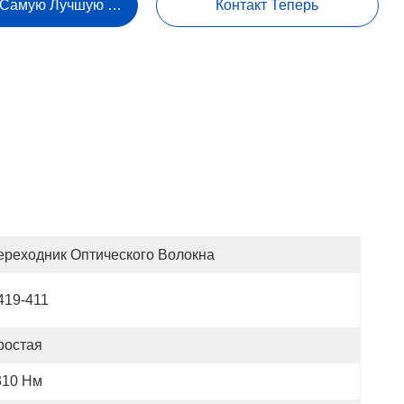
 Самую Лучшую Цену
Контакт Теперь
ереходник Оптического Волокна
419-411
ростая
310 Нм