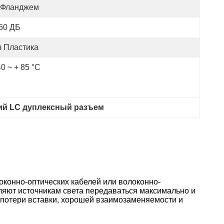
 Фланджем
 50 ДБ
з Пластика
40 ~ + 85 °C
ий LC дуплексный разъем
локонно-оптических кабелей или волоконно-
ляют источникам света передаваться максимально и
 потери вставки, хорошей взаимозаменяемости и