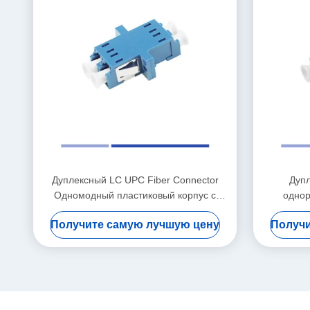
Дуплексный LC UPC Fiber Connector
Дуп
Одномодный пластиковый корпус с
одно
фланцем Синий
выс
Получите самую лучшую цену
Получи