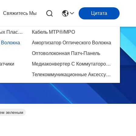
Свяжитесь Мы
Цитата
Шнур Для Оптоволоконных Пластырей
Кабель MTP®/MPO
 Волокна
Амортизатор Оптического Волокна
Оптоволоконная Патч-Панель
атчики
Медиаконвертер С Коммутатором На Оптоволокне
Телекоммуникационные Аксессуары
цем зеленым