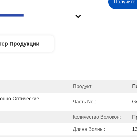
Получите
тер Продукции
Продукт:
П
онно-Оптические 
Часть No.:
G
Количество Волокон:
П
Длина Волны:
1