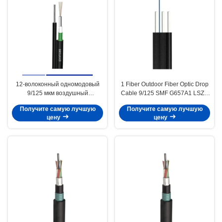
12-волоконный одномодовый
1 Fiber Outdoor Fiber Optic Drop
9/125 мкм воздушный
Cable 9/125 SMF G657A1 LSZH
оптоволоконный кабель с
,FRP messenger 2xFRP strength
Получите самую лучшую
Получите самую лучшую
тросом из полиэтилена
Member
цену
цену
GYXTC8S