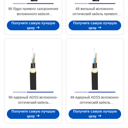
96 Ядро прямого захоронения
48-жильный волоконно-
волоконного кабеля
оптический кабель прямого
Одномодный OS2 Двойной
захоронения Singlemode OS2 с
Получите самую лучшую
Получите самую лучшую
бронированный PE GYTA53
двойной броней PE GYTA53 для
цену
цену
Внешний волоконно-
наружной прокладки
оптический кабель
96-ядерный ADSS волоконно-
48-ядерный ADSS волоконно-
оптический кабель
оптический кабель
Одномодный OS2 Двойной
Одномодный OS2 Двойной
Получите самую лучшую
Получите самую лучшую
пиджак Протяженность 100 м
пиджак Протяженность 100 м
цену
цену
PE
PE