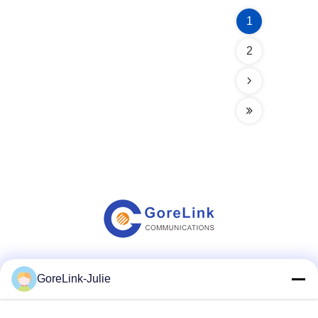
1
2
Социальные сети
GoreLink-Julie