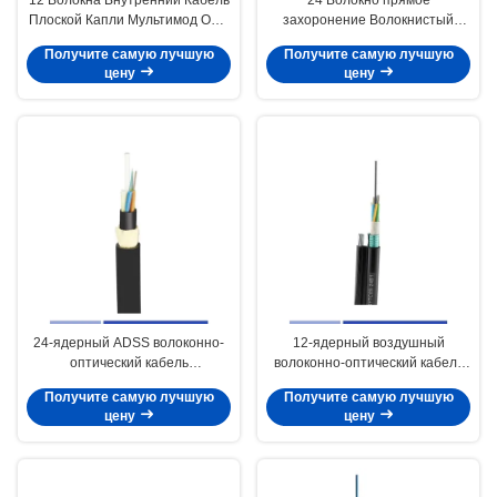
Плоской Капли Мультимод OM3
захоронение Волокнистый
50/125um LSZH Черный
кабель Одномодный OS2
Получите самую лучшую
Получите самую лучшую
Двойной бронированный PE
цену
цену
GYTA53 Внешний оптический
кабель
24-ядерный ADSS волоконно-
12-ядерный воздушный
оптический кабель
волоконно-оптический кабель
Одномодный OS2 Двойной
одиночный режим 9/125um с
Получите самую лучшую
Получите самую лучшую
пиджак Протяженность 100 м
стальным проводом PE
цену
цену
PE
GYTC8S