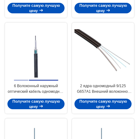
Одномодный OS2 Центральный
мультимодный OM1 62.5 PE
Получите самую лучшую
Получите самую лучшую
распущенный трубный кабель
куртка
цену
цену
PE
6 Волоконный наружный
2 ядра одномодный 9/125
оптический кабель одномодный
G657A1 Внешний волоконно-
OS2 бронированный
оптический кабель LSZH
Получите самую лучшую
Получите самую лучшую
центральный корпус трубы
цену
цену
волокна GYXTW