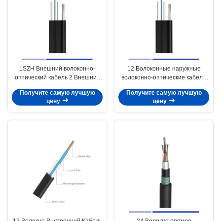
LSZH Внешний волоконно-
12 Волоконные наружные
оптический кабель 2 Внешний
волоконно-оптические кабели
волоконно-оптический кабель
9/125 SMF G657A1 LSZH,1x
Получите самую лучшую
Получите самую лучшую
одномодный 9/125 G657A1
стальной проволоки
цену
цену
мессенджер 2x FRP член
12 Волокна Внутренний Кабель
24 Волокно прямое