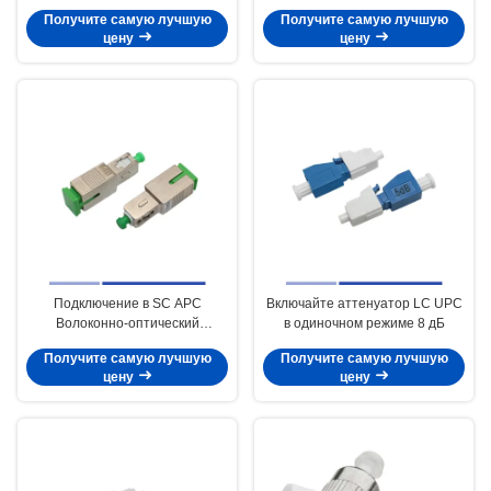
15 дБ ST UPC
Получите самую лучшую
Получите самую лучшую
цену
цену
Подключение в SC APC
Включайте аттенуатор LC UPC
Волоконно-оптический
в одиночном режиме 8 дБ
аттенуатор одиночный режим
Получите самую лучшую
Получите самую лучшую
10 дБ
цену
цену