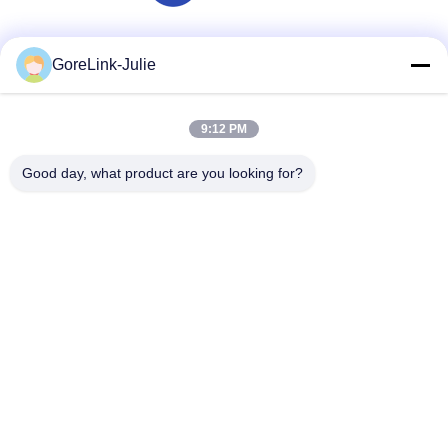
Социальные сети
GoreLink-Julie
9:12 PM
Быстрый контакт
Good day, what product are you looking for?
Телефон
86-755-89320995
Электронная почта
sales@gorelink.com
Адрес
4F, здание E, Центр Шэнтоу, No1 Huilong Road, район
Лонгган, Шэньчжэнь, Китай
Политика уединения
|
Карта сайта