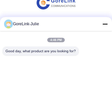
Социальные сети
GoreLink-Julie
4:46 PM
Быстрый контакт
Good day, what product are you looking for?
Телефон
86-755-89320995
Электронная почта
sales@gorelink.com
Адрес
4F, здание E, Центр Шэнтоу, No1 Huilong Road, район
Лонгган, Шэньчжэнь, Китай