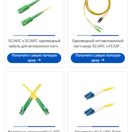
SC/APC к SC/APC одномодный
Одномодный оптоволоконный
кабель для волоконного патча
патч-шнур SC/APC к FC/UPC
Simplex LSZH 3m 2,0mm
Duplex 3.0mm LSZH
Получите самую лучшую
Получите самую лучшую
цену
цену
Волоконно-оптический LC APC
Одномодный LC UPC Patch