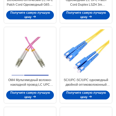
Patch Cord Одномодный G652D
Cord Duplex LSZH 3m
Дуплексный LSZH 3м 2,0мм
Волоконно-оптический
Получите самую лучшую
Получите самую лучшую
пластырь
цену
цену
OM4 Мультимодный волокно-
SC/UPC-SC/UPC одномодный
накладной провод LC UPC
двойной оптиковолоконный
дуплекс LSZH 3м 2,0мм
патч-шнур LSZH 2.0 мм
Получите самую лучшую
Получите самую лучшую
цену
цену