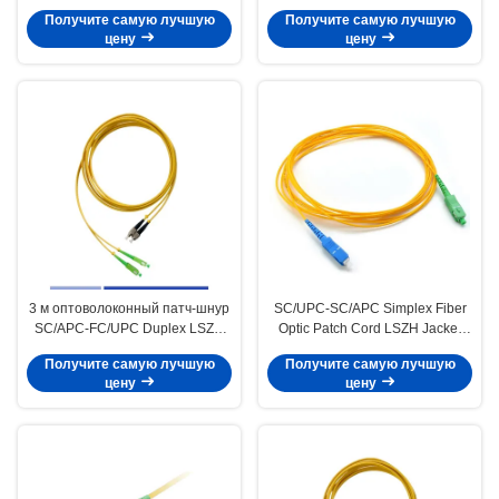
дюплекс 25м LSZH Jacket
одномодный, двойной, LSZH,
Получите самую лучшую
Получите самую лучшую
3м, 2,0мм
цену
цену
3 м оптоволоконный патч-шнур
SC/UPC-SC/APC Simplex Fiber
SC/APC-FC/UPC Duplex LSZH
Optic Patch Cord LSZH Jacket
одномодные патч-кабели
2mm Single Mode Fiber Jumpers
Получите самую лучшую
Получите самую лучшую
высокой скорости
(СПК/УПК-СК/АПК) Простые
цену
цену
оптоволоконные патчевые
шнуры